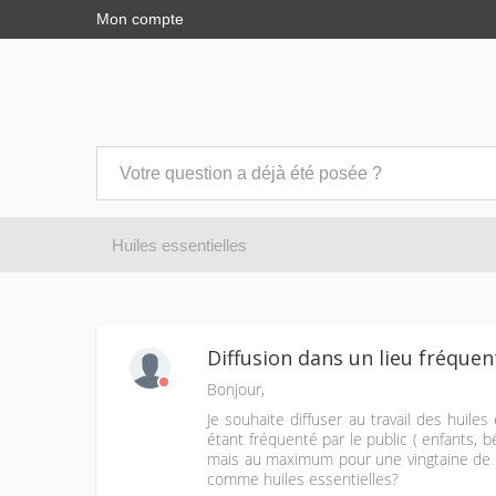
Mon compte
Huiles essentielles
Diffusion dans un lieu fréquen
Bonjour,
Je souhaite diffuser au travail des huiles
étant fréquenté par le public ( enfants, 
mais au maximum pour une vingtaine de m
comme huiles essentielles?