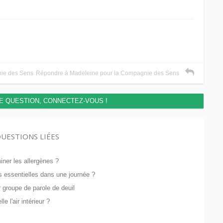
ie des Sens
Répondre à Madeleine pour la Compagnie des Sens
E QUESTION, CONNECTEZ-VOUS !
UESTIONS LIÉES
miner les allergènes ?
es essentielles dans une journée ?
r groupe de parole de deuil
le l'air intérieur ?