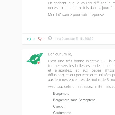
En sachant que je voulais diffuser le m
nécessaire une autre fois dans la journée
Merci d'avance pour votre réponse
il y a 9 ans
par
Emilie20830
0
0
Bonjour Emilie,
C'est une très bonne initiative ! Vu la 
tourner vers les huiles essentielles les
et allaitantes, et aux bébés (https://
diffusion/), et qui peuvent être utilisées 
aux femmes enceintes de moins de 3 moi
Avec tout cela, on est assez limité mais v
Bergamote
Bergamote sans Bergaptène
Cajeput
Cardamome