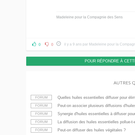
Madeleine pour la Compagnie des Sens
il y a 9 ans
par
Madeleine pour la Compagn
0
0
POUR RÉPONDRE À CETT
AUTRES Q
Quelles huiles essentielles diffuser pour éli
FORUM
Peut-on associer plusieurs diffusions d'huil
FORUM
Synergie d'huiles essentielles à diffuser pou
FORUM
La diffusion des huiles essentielles pollue-t-el
FORUM
Peut-on diffuser des huiles végétales ?
FORUM